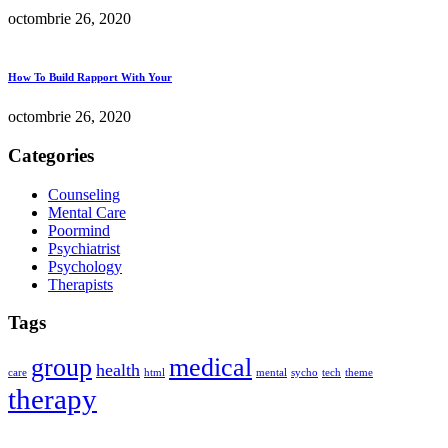
octombrie 26, 2020
How To Build Rapport With Your
octombrie 26, 2020
Categories
Counseling
Mental Care
Poormind
Psychiatrist
Psychology
Therapists
Tags
group
medical
health
care
html
mental
sycho
tech
theme
therapy