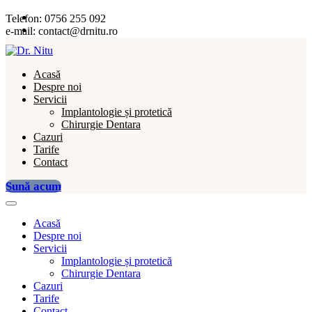
Telefon:
0756 255 092
e-mail:
contact@drnitu.ro
Acasă
Despre noi
Servicii
Implantologie și protetică
Chirurgie Dentara
Cazuri
Tarife
Contact
Sună acum
Acasă
Despre noi
Servicii
Implantologie și protetică
Chirurgie Dentara
Cazuri
Tarife
Contact