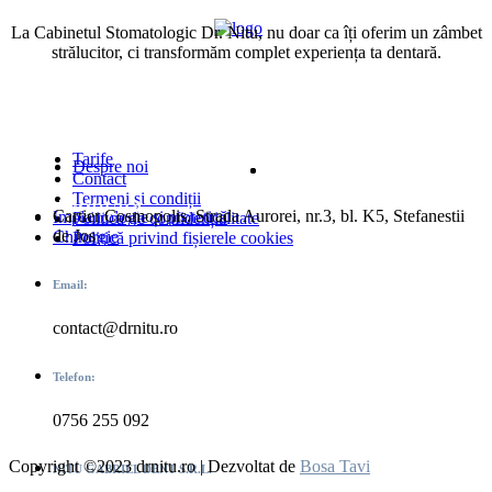
La Cabinetul Stomatologic Dr. Nitu, nu doar ca îți oferim un zâmbet
strălucitor, ci transformăm complet experiența ta dentară.
Urmărește-ne
Link-uri Adiționale
Tarife
Despre noi
Contact
Termeni și condiții
Date contact
Servicii
Cartier Cosmopolis, Strada Aurorei, nr.3, bl. K5, Stefanestii
Implantologie și protetică
Politica de confidențialitate
de Jos
Chirurgie
Politică privind fișierele cookies
Email:
contact@drnitu.ro
Telefon:
0756 255 092
Copyright ©2023 drnitu.ro | Dezvoltat de
Bosa Tavi
NITU GABRIEL DENT S.R.L.