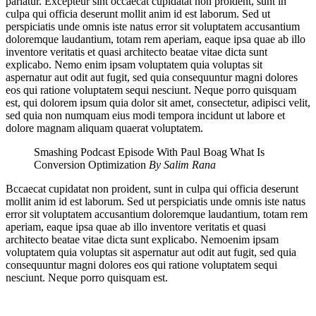
pariatur. Excepteur sint occaecat cupidatat non proident, sunt in
culpa qui officia deserunt mollit anim id est laborum. Sed ut
perspiciatis unde omnis iste natus error sit voluptatem accusantium
doloremque laudantium, totam rem aperiam, eaque ipsa quae ab illo
inventore veritatis et quasi architecto beatae vitae dicta sunt
explicabo. Nemo enim ipsam voluptatem quia voluptas sit
aspernatur aut odit aut fugit, sed quia consequuntur magni dolores
eos qui ratione voluptatem sequi nesciunt. Neque porro quisquam
est, qui dolorem ipsum quia dolor sit amet, consectetur, adipisci velit,
sed quia non numquam eius modi tempora incidunt ut labore et
dolore magnam aliquam quaerat voluptatem.
Smashing Podcast Episode With Paul Boag What Is
Conversion Optimization
By Salim Rana
Bccaecat cupidatat non proident, sunt in culpa qui officia deserunt
mollit anim id est laborum. Sed ut perspiciatis unde omnis iste natus
error sit voluptatem accusantium doloremque laudantium, totam rem
aperiam, eaque ipsa quae ab illo inventore veritatis et quasi
architecto beatae vitae dicta sunt explicabo. Nemoenim ipsam
voluptatem quia voluptas sit aspernatur aut odit aut fugit, sed quia
consequuntur magni dolores eos qui ratione voluptatem sequi
nesciunt. Neque porro quisquam est.