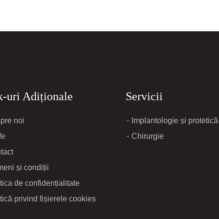
-uri Adiționale
Servicii
pre noi
Implantologie și protetică
fe
Chirurgie
tact
eni și condiții
tica de confidențialitate
tică privind fișierele cookies